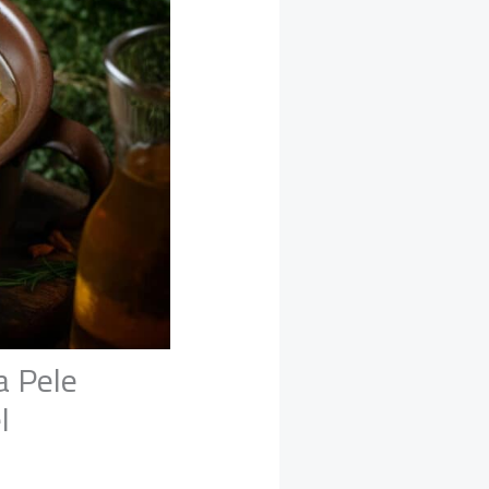
a Pele
l