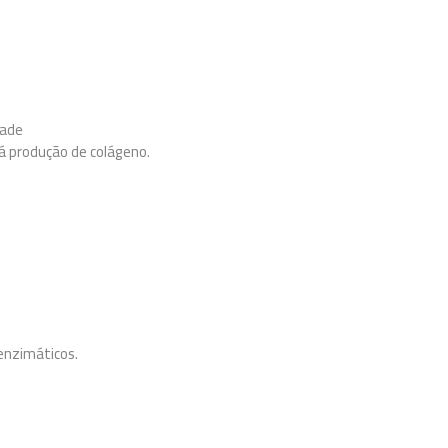
dade
á produção de colágeno.
enzimáticos.