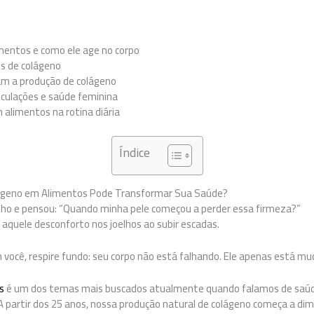
mentos e como ele age no corpo
is de colágeno
am a produção de colágeno
ticulações e saúde feminina
 alimentos na rotina diária
Índice
lágeno em Alimentos Pode Transformar Sua Saúde?
elho e pensou: “Quando minha pele começou a perder essa firmeza?”
 aquele desconforto nos joelhos ao subir escadas.
m você, respire fundo: seu corpo não está falhando. Ele apenas está m
s
é um dos temas mais buscados atualmente quando falamos de saúde
 A partir dos 25 anos, nossa produção natural de colágeno começa a di