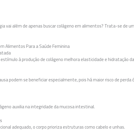
gia vai além de apenas buscar colágeno em alimentos? Trata-se de u
 em Alimentos Para a Saúde Feminina
ratada
stímulo à produção de colágeno melhora elasticidade e hidratação da
sa podem se beneficiar especialmente, pois há maior risco de perda 
lágeno auxilia na integridade da mucosa intestinal.
es
cional adequado, o corpo prioriza estruturas como cabelo e unhas.