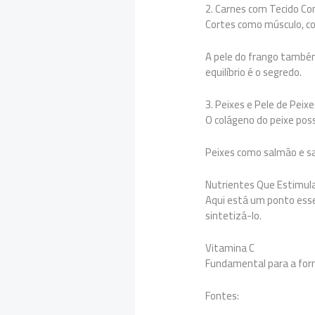
2. Carnes com Tecido Co
Cortes como músculo, co
A pele do frango també
equilíbrio é o segredo.
3. Peixes e Pele de Peixe
O colágeno do peixe possu
Peixes como salmão e sa
Nutrientes Que Estimul
Aqui está um ponto esse
sintetizá-lo.
Vitamina C
Fundamental para a for
Fontes: