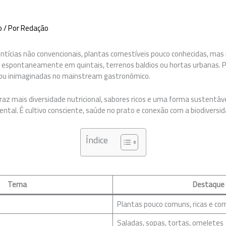
o
/ Por
Redação
tícias não convencionais, plantas comestíveis pouco conhecidas, mas n
 espontaneamente em quintais, terrenos baldios ou hortas urbanas. 
 ou inimaginadas no mainstream gastronômico.
traz mais diversidade nutricional, sabores ricos e uma forma sustentáv
tal. É cultivo consciente, saúde no prato e conexão com a biodiversida
Índice
Tema
Destaque
Plantas pouco comuns, ricas e co
Saladas, sopas, tortas, omeletes