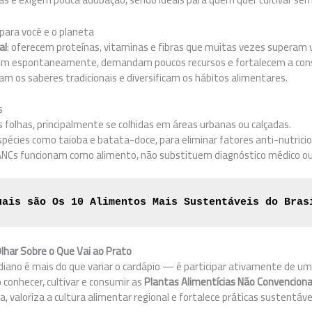
para você e o planeta
al
: oferecem proteínas, vitaminas e fibras que muitas vezes superam
cem espontaneamente, demandam poucos recursos e fortalecem a conser
izam os saberes tradicionais e diversificam os hábitos alimentares.
s
 folhas, principalmente se colhidas em áreas urbanas ou calçadas.
écies como taioba e batata-doce, para eliminar fatores anti-nutricio
ANCs funcionam como alimento, não substituem diagnóstico médico o
uais são Os 10 Alimentos Mais Sustentáveis do Bras
lhar Sobre o Que Vai ao Prato
diano é mais do que variar o cardápio — é participar ativamente de 
conhecer, cultivar e consumir as
Plantas Alimentícias Não Convenciona
ira, valoriza a cultura alimentar regional e fortalece práticas sustentá