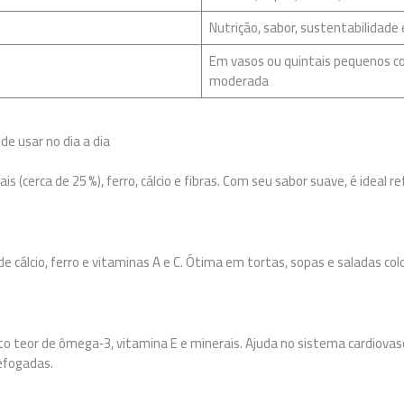
Nutrição, sabor, sustentabilidade 
Em vasos ou quintais pequenos co
moderada
de usar no dia a dia
is (cerca de 25 %), ferro, cálcio e fibras. Com seu sabor suave, é ideal
e cálcio, ferro e vitaminas A e C. Ótima em tortas, sopas e saladas colo
to teor de ômega‑3, vitamina E e minerais. Ajuda no sistema cardiovas
efogadas.