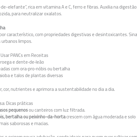
e-elefante”, rica em vitamina A e C, ferro e fibras. Auxilia na digestã
da, para neutralizar oxalatos.
lha
or característico, com propriedades digestivas e desintoxicantes. Sinais
urbanos limpos.
e Usar PANCs em Receitas
roega e dente‑de‑leão
adas com ora‑pro‑nóbis ou bertalha
ioba e talos de plantas diversas
, cor, nutrientes e aprimora a sustentabilidade no dia a dia.
sa: Dicas práticas
asos pequenos
ou canteiros com luz filtrada.
is, bertalha ou peixinho-da-horta
crescem com água moderada e solo 
 mais saborosas e macias.
cas e exigem pouca adubação, sendo ideais para quem quer cultivar sem