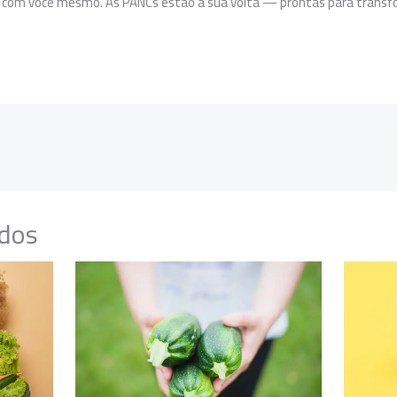
e com você mesmo. As PANCs estão à sua volta — prontas para transf
ados