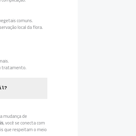
 vegetais comuns.
vação local da flora.
nais.
u tratamento.
il?
uma mudança de
is
, você se conecta com
veis que respeitam o meio