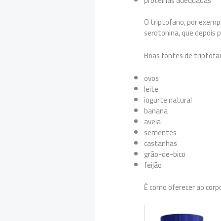
proteínas adequadas
O triptofano, por exemp
serotonina, que depois 
Boas fontes de triptofa
ovos
leite
iogurte natural
banana
aveia
sementes
castanhas
grão-de-bico
feijão
É como oferecer ao corpo