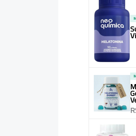
M
S
V
M
M
G
V
R