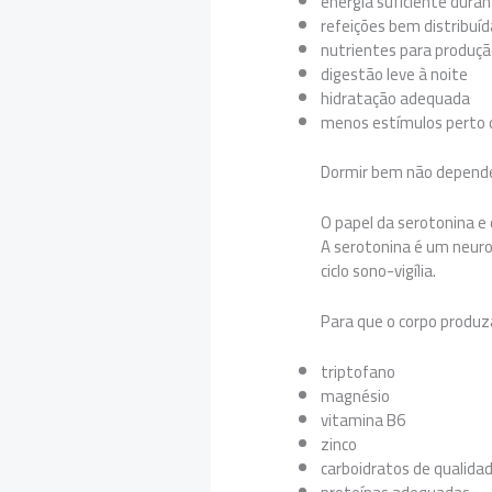
energia suficiente duran
refeições bem distribuí
nutrientes para produçã
digestão leve à noite
hidratação adequada
menos estímulos perto d
Dormir bem não depende 
O papel da serotonina e
A serotonina é um neuro
ciclo sono-vigília.
Para que o corpo produz
triptofano
magnésio
vitamina B6
zinco
carboidratos de qualida