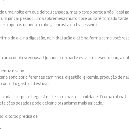
ido uma noite em que deitou cansada, mas o corpo parecia não “desliga
 um jantar pesado, uma sobremesa muito doce ou café tomado tarde 
começa apenas quando a cabeça encosta no travesseiro.
ritmo do dia, na digestão, na hidratação e até na forma como você resp
m uma dupla silenciosa. Quando uma parte está em desequilíbrio, a ou
uencia o sono
ar o sono por diferentes caminhos: digestão, glicemia, produção de n
 conforto gastrointestinal.
a ajuda o corpo a chegar à noite com mais estabilidade. Já uma rotina
e refeições pesadas pode deixar o organismo mais agitado.
o, o corpo precisa de: