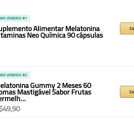
AIS VENDIDO #1
uplemento Alimentar Melatonina
Co
itaminas Neo Química 90 cápsulas
AIS VENDIDO #2
elatonina Gummy 2 Meses 60
omas Mastigável Sabor Frutas
Co
ermelh…
$49,90