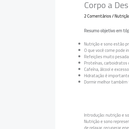
Corpo a Des
2 Comentários
/
Nutriçã
Resumo objetivo em tóp
Nutrição e sono estão 
O que você come pode in
Refeições muito pesada
Proteínas, carboidratos 
Cafeína, álcool e excess
Hidratação é importante,
Dormir melhor também f
Introdução: nutrição e 
Nutrição e sono represen
de relaxar, recuperar ene