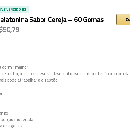
AIS VENDIDO #3
elatonina Sabor Cereja – 60 Gomas
Co
$50,79
a dormir melhor
recer nutrição e sono deve ser leve, nutritivo e suficiente. Pouca comi
is pode atrapalhar a digestão.
r:
ango
em porção moderada
a e vegetais