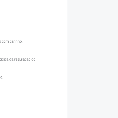
 com carinho.
icipa da regulação do
o: