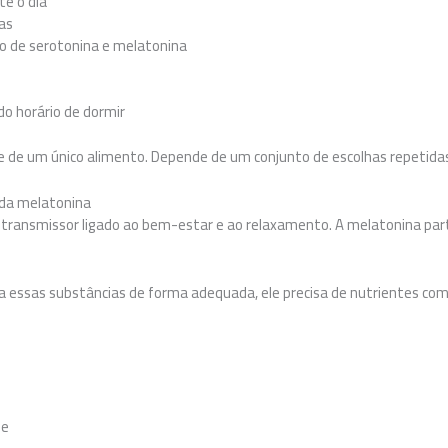
te o dia
das
o de serotonina e melatonina
o horário de dormir
de um único alimento. Depende de um conjunto de escolhas repetidas
 da melatonina
transmissor ligado ao bem-estar e ao relaxamento. A melatonina part
a essas substâncias de forma adequada, ele precisa de nutrientes com
de