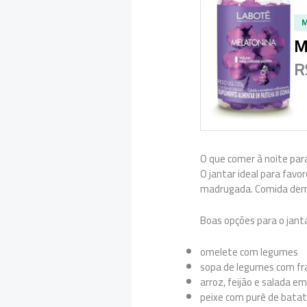
M
M
R
O que comer à noite par
O jantar ideal para favo
madrugada. Comida dema
Boas opções para o janta
omelete com legumes
sopa de legumes com fr
arroz, feijão e salada 
peixe com purê de batat