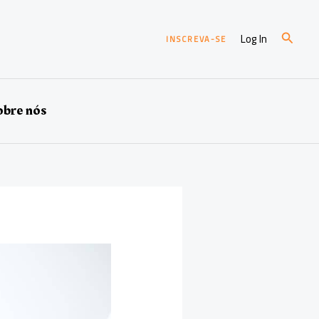
Pesqui
Log In
INSCREVA-SE
bre nós