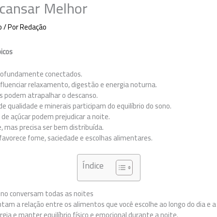
cansar Melhor
o
/ Por
Redação
icos
profundamente conectados.
fluenciar relaxamento, digestão e energia noturna.
s podem atrapalhar o descanso.
de qualidade e minerais participam do equilíbrio do sono.
o de açúcar podem prejudicar a noite.
 mas precisa ser bem distribuída.
avorece fome, saciedade e escolhas alimentares.
Índice
sono conversam todas as noites
tam a relação entre os alimentos que você escolhe ao longo do dia e a
rgia e manter equilíbrio físico e emocional durante a noite.