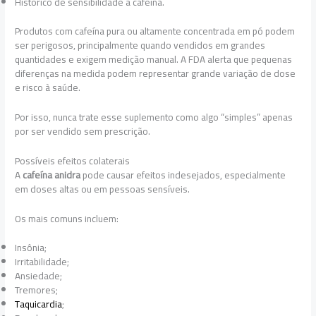
Histórico de sensibilidade à cafeína.
Produtos com cafeína pura ou altamente concentrada em pó podem
ser perigosos, principalmente quando vendidos em grandes
quantidades e exigem medição manual. A FDA alerta que pequenas
diferenças na medida podem representar grande variação de dose
e risco à saúde.
Por isso, nunca trate esse suplemento como algo “simples” apenas
por ser vendido sem prescrição.
Possíveis efeitos colaterais
A
cafeína anidra
pode causar efeitos indesejados, especialmente
em doses altas ou em pessoas sensíveis.
Os mais comuns incluem:
Insônia;
Irritabilidade;
Ansiedade;
Tremores;
Taquicardia
;