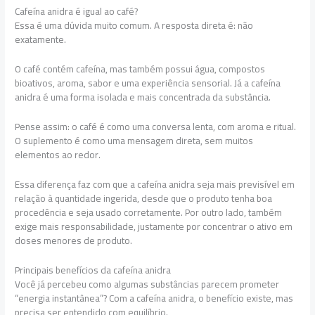
Cafeína anidra é igual ao café?
Essa é uma dúvida muito comum. A resposta direta é: não
exatamente.
O café contém cafeína, mas também possui água, compostos
bioativos, aroma, sabor e uma experiência sensorial. Já a cafeína
anidra é uma forma isolada e mais concentrada da substância.
Pense assim: o café é como uma conversa lenta, com aroma e ritual.
O suplemento é como uma mensagem direta, sem muitos
elementos ao redor.
Essa diferença faz com que a cafeína anidra seja mais previsível em
relação à quantidade ingerida, desde que o produto tenha boa
procedência e seja usado corretamente. Por outro lado, também
exige mais responsabilidade, justamente por concentrar o ativo em
doses menores de produto.
Principais benefícios da cafeína anidra
Você já percebeu como algumas substâncias parecem prometer
“energia instantânea”? Com a cafeína anidra, o benefício existe, mas
precisa ser entendido com equilíbrio.