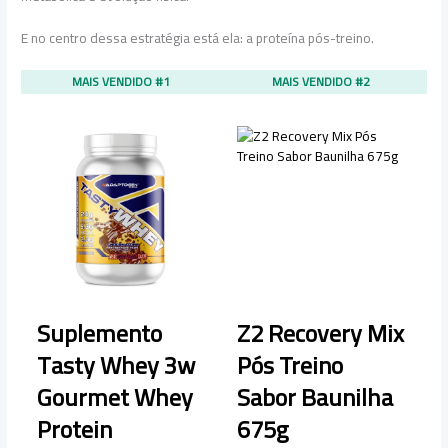
E no centro dessa estratégia está ela: a proteína pós-treino.
MAIS VENDIDO #1
MAIS VENDIDO #2
Suplemento
Z2 Recovery Mix
Tasty Whey 3w
Pós Treino
Gourmet Whey
Sabor Baunilha
S
Protein
675g