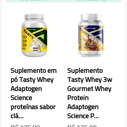
Suplemento em
Suplemento
L
pó Tasty Whey
Tasty Whey 3w
Adaptogen
Gourmet Whey
E
Science
Protein
N
proteínas sabor
Adaptogen
clá…
Science P…