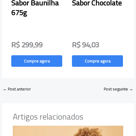
Sabor Baunilha
Sabor Chocolate
N
675g
R$ 299,99
R$ 94,03
Compre agora
Compre agora
←
Post anterior
Post seguinte
→
Artigos relacionados