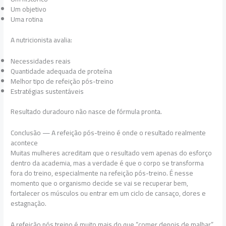
Um objetivo
Uma rotina
A nutricionista avalia:
Necessidades reais
Quantidade adequada de proteína
Melhor tipo de refeição pós-treino
Estratégias sustentáveis
Resultado duradouro não nasce de fórmula pronta.
Conclusão — A refeição pós-treino é onde o resultado realmente
acontece
Muitas mulheres acreditam que o resultado vem apenas do esforço
dentro da academia, mas a verdade é que o corpo se transforma
fora do treino, especialmente na refeição pós-treino. É nesse
momento que o organismo decide se vai se recuperar bem,
fortalecer os músculos ou entrar em um ciclo de cansaço, dores e
estagnação.
A refeição pós treino é muito mais do que “comer depois de malhar”.