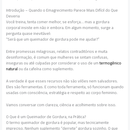
Introdução – Quando o Emagrecimento Parece Mais Difícil do Que
Deveria
Você treina, tenta comer melhor, se esforça… mas a gordura
corporal insiste em não ir embora. Em algum momento, surge a
pergunta quase inevitável:
“Será que um queimador de gordura pode me ajudar?”
Entre promessas milagrosas, relatos contraditórios e muita
desinformação, é comum que mulheres se sintam confusas,
inseguras ou até culpadas por considerar o uso de um
termogênico
natural
ou da cafeína como suplemento.
A verdade é que esses recursos não são vilões nem salvadores.
Eles são ferramentas. E como toda ferramenta, só funcionam quando
usadas com consciência, estratégia e respeito ao corpo feminino.
Vamos conversar com clareza, ciência e acolhimento sobre isso.
O Que é um Queimador de Gordura, na Prática?
O termo queimador de gordura é popular, mas tecnicamente
impreciso. Nenhum suplemento “derrete” gordura sozinho. O que