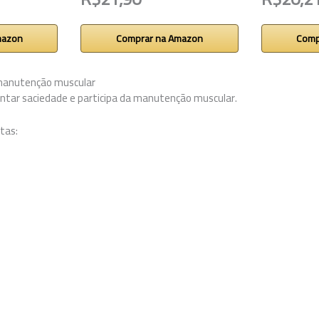
mazon
Comprar na Amazon
Comp
 manutenção muscular
ntar saciedade e participa da manutenção muscular.
tas: