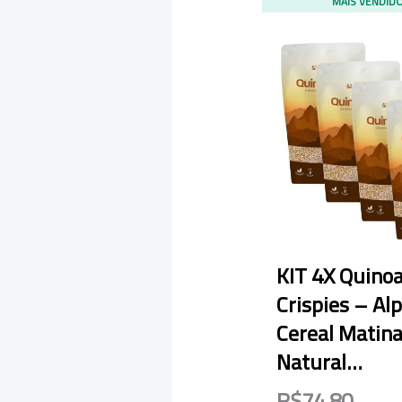
MAIS VENDID
KIT 4X Quino
Crispies – Al
Cereal Matina
Natural…
R$74,80