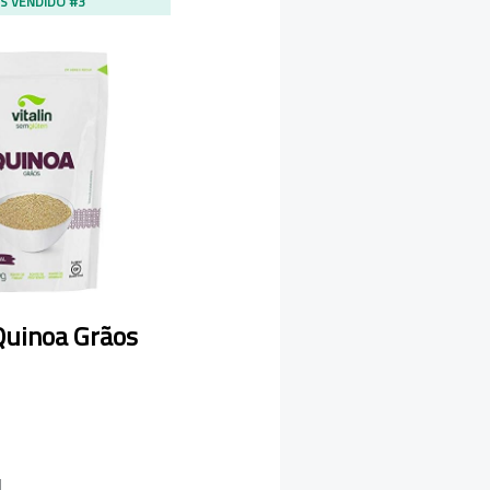
S VENDIDO #3
 Quinoa Grãos
1