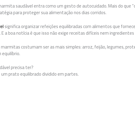
armita saudável entra como um gesto de autocuidado. Mais do que “c
tégia para proteger sua alimentação nos dias corridos.
el
significa organizar refeições equilibradas com alimentos que fornec
 E a boa notícia é que isso não exige receitas difíceis nem ingredientes
 marmitas costumam ser as mais simples: arroz, feijão, legumes, pro
equilíbrio.
ável precisa ter?
m prato equilibrado dividido em partes.