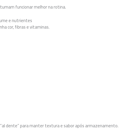
stumam funcionar melhor na rotina.
lume e nutrientes
ha cor, fibras e vitaminas.
s “al dente” para manter textura e sabor após armazenamento.