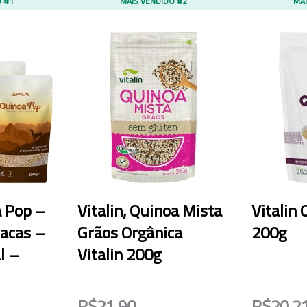
O #1
MAIS VENDIDO #2
MAI
a Pop –
Vitalin, Quinoa Mista
Vitalin
pacas –
Grãos Orgânica
200g
l –
Vitalin 200g
R$21,90
R$20,2