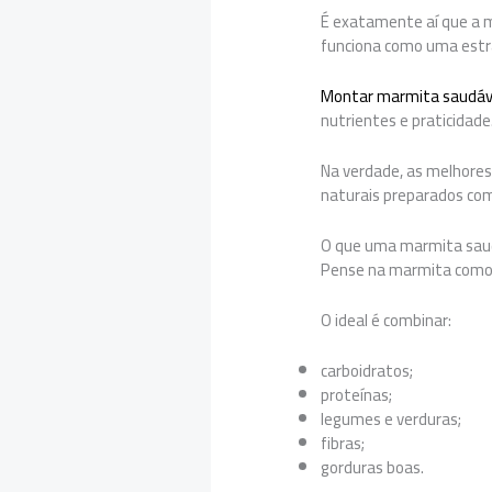
É exatamente aí que a m
funciona como uma estra
Montar marmita saudáv
nutrientes e praticidade.
Na verdade, as melhores
naturais preparados com 
O que uma marmita saud
Pense na marmita como u
O ideal é combinar:
carboidratos;
proteínas;
legumes e verduras;
fibras;
gorduras boas.