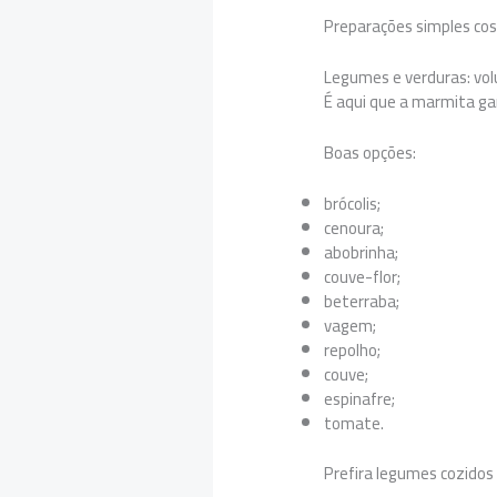
Preparações simples co
Legumes e verduras: vo
É aqui que a marmita gan
Boas opções:
brócolis;
cenoura;
abobrinha;
couve-flor;
beterraba;
vagem;
repolho;
couve;
espinafre;
tomate.
Prefira legumes cozido