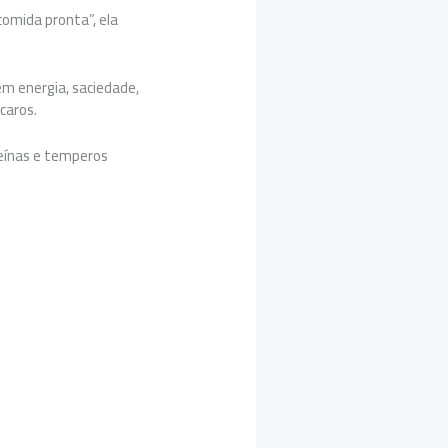
omida pronta”, ela
em energia, saciedade,
 caros.
teínas e temperos