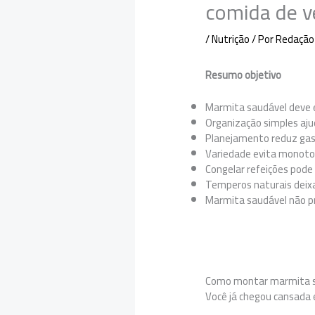
comida de v
/
Nutrição
/ Por
Redação
Resumo objetivo
Marmita saudável deve eq
Organização simples ajud
Planejamento reduz gast
Variedade evita monoto
Congelar refeições pode f
Temperos naturais deix
Marmita saudável não pr
Como montar marmita s
Você já chegou cansada e