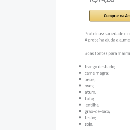
Comprar na A
Proteínas: saciedade e
A proteína ajuda a aume
Boas fontes para marmi
frango desfiado;
carne magra;
peixe;
ovos;
atum;
tofu;
lentilha;
grão-de-bico;
feijão;
soja.