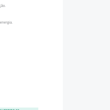
ção.
energia.