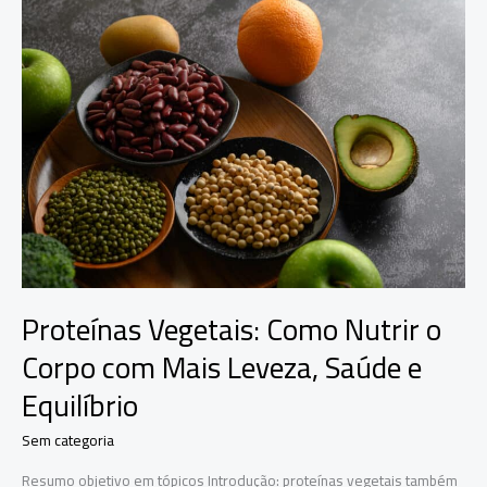
Proteínas
Vegetais:
Como
Nutrir
o
Corpo
com
Mais
Leveza,
Saúde
e
Equilíbrio
Proteínas Vegetais: Como Nutrir o
Corpo com Mais Leveza, Saúde e
Equilíbrio
Sem categoria
Resumo objetivo em tópicos Introdução: proteínas vegetais também