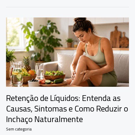
Retenção
de
Líquidos:
Entenda
as
Causas,
Sintomas
e
Como
Reduzir
o
Inchaço
Naturalmente
Retenção de Líquidos: Entenda as
Causas, Sintomas e Como Reduzir o
Inchaço Naturalmente
Sem categoria