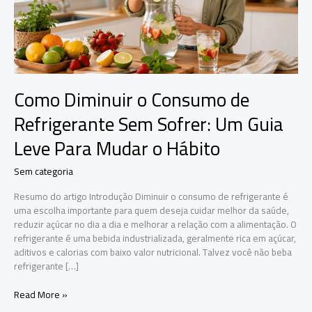
Sem
Sofrer:
Um
Guia
Leve
Para
Mudar
Como Diminuir o Consumo de
o
Hábito
Refrigerante Sem Sofrer: Um Guia
Leve Para Mudar o Hábito
Sem categoria
Resumo do artigo Introdução Diminuir o consumo de refrigerante é
uma escolha importante para quem deseja cuidar melhor da saúde,
reduzir açúcar no dia a dia e melhorar a relação com a alimentação. O
refrigerante é uma bebida industrializada, geralmente rica em açúcar,
aditivos e calorias com baixo valor nutricional. Talvez você não beba
refrigerante […]
Read More »