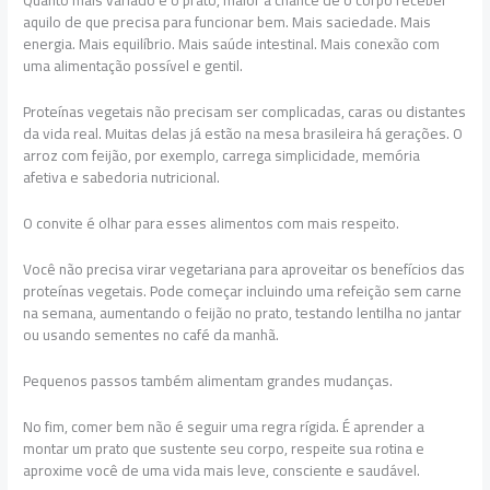
Quanto mais variado é o prato, maior a chance de o corpo receber
aquilo de que precisa para funcionar bem. Mais saciedade. Mais
energia. Mais equilíbrio. Mais saúde intestinal. Mais conexão com
uma alimentação possível e gentil.
Proteínas vegetais não precisam ser complicadas, caras ou distantes
da vida real. Muitas delas já estão na mesa brasileira há gerações. O
arroz com feijão, por exemplo, carrega simplicidade, memória
afetiva e sabedoria nutricional.
O convite é olhar para esses alimentos com mais respeito.
Você não precisa virar vegetariana para aproveitar os benefícios das
proteínas vegetais. Pode começar incluindo uma refeição sem carne
na semana, aumentando o feijão no prato, testando lentilha no jantar
ou usando sementes no café da manhã.
Pequenos passos também alimentam grandes mudanças.
No fim, comer bem não é seguir uma regra rígida. É aprender a
montar um prato que sustente seu corpo, respeite sua rotina e
aproxime você de uma vida mais leve, consciente e saudável.