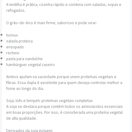
A lentilha é prática, cozinha rápido e combina com saladas, sopas e
refogados.
O grão-de-bico é mais firme, saboroso e pode virar:
homus
salada proteica
ensopado
recheio
pasta para sanduíche
hambúrguer vegetal caseiro
Ambos ajudam na saciedade porque unem proteínas vegetais e
fibras. Essa dupla é excelente para quem deseja controlar melhor a
fome ao longo do dia.
Soja, tofu e tempeh: proteínas vegetais completas
A soja se destaca porque contém todos os aminoácidos essenciais
em boas proporções. Por isso, é considerada uma proteína vegetal
de alta qualidade.
Derivados da soja incluem: