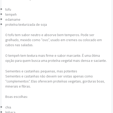
tofu
tempeh
edamame
proteína texturizada de soja
O tofu tem sabor neutro e absorve bem temperos. Pode ser
grelhado, mexido como “ovo”, usado em cremes ou colocado em
cubos nas saladas.
O tempeh tem textura mais firme e sabor marcante. É uma ótima
opção para quem busca uma proteína vegetal mais densa e saciante.
Sementes e castanhas: pequenas, mas potentes
Sementes e castanhas não devem ser vistas apenas como
“complementos”. Elas oferecem proteínas vegetais, gorduras boas,
minerais e fibras.
Boas escolhas:
chia
linhaça