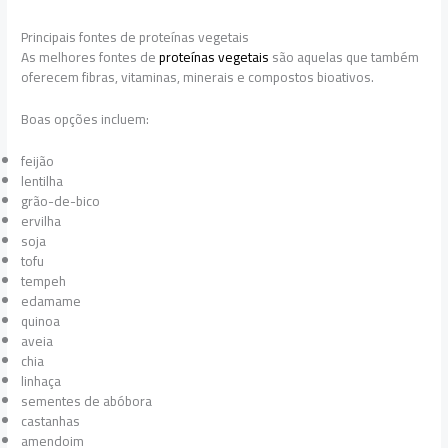
Principais fontes de proteínas vegetais
As melhores fontes de
proteínas vegetais
são aquelas que também
oferecem fibras, vitaminas, minerais e compostos bioativos.
Boas opções incluem:
feijão
lentilha
grão-de-bico
ervilha
soja
tofu
tempeh
edamame
quinoa
aveia
chia
linhaça
sementes de abóbora
castanhas
amendoim