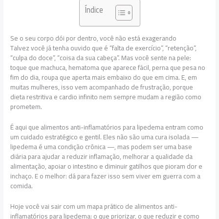
Índice
Se o seu corpo dói por dentro, você não está exagerando
Talvez você já tenha ouvido que é “falta de exercício”, “retenção”,
“culpa do doce”, “coisa da sua cabeça”. Mas você sente na pele:
toque que machuca, hematoma que aparece fácil, perna que pesa no
fim do dia, roupa que aperta mais embaixo do que em cima. E, em
muitas mulheres, isso vem acompanhado de frustração, porque
dieta restritiva e cardio infinito nem sempre mudam a região como
prometem.
É aqui que alimentos anti-inflamatórios para lipedema entram como
um cuidado estratégico e gentil. Eles não são uma cura isolada —
lipedema é uma condição crônica —, mas podem ser uma base
diária para ajudar a reduzir inflamação, melhorar a qualidade da
alimentação, apoiar o intestino e diminuir gatilhos que pioram dor e
inchaço. E o melhor: dá para fazer isso sem viver em guerra com a
comida.
Hoje você vai sair com um mapa prático de alimentos anti-
inflamatórios para lipedema: o que priorizar, o que reduzir e como