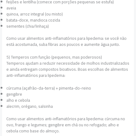
feijões e lentilha (comece com porções pequenas se estufa)
aveia
quinoa, arroz integral (ou misto)
batata-doce, mandioca cozida
sementes (chia/linhaça)
Como usar alimentos anti-inflamatórios para lipedema: se você não
está acostumada, suba fibras aos poucos e aumente água junto.
5) Temperos com função (pequenos, mas poderosos)
Temperos ajudam a reduzir necessidade de molhos industrializados
e ainda entregam compostos bioativos. Boas escolhas de alimentos
anti-inflamatórios para lipedema:
cúrcuma (açafrão-da-terra) + pimenta-do-reino
gengibre
alho e cebola
alecrim, orégano, salsinha
Como usar alimentos anti-inflamatórios para lipedema: cúrcuma no
ovo, frango e legumes; gengibre em chá ou no refogado; alho e
cebola como base do almoço.