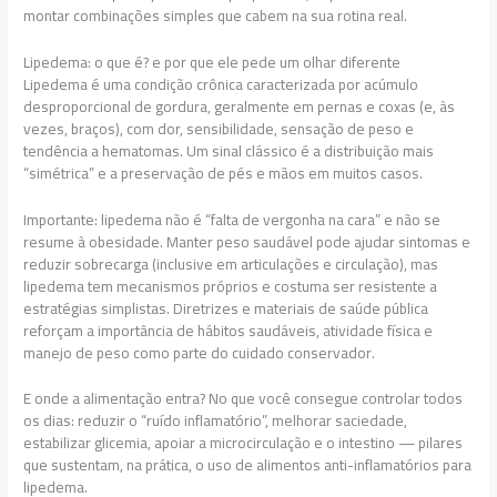
montar combinações simples que cabem na sua rotina real.
Lipedema: o que é? e por que ele pede um olhar diferente
Lipedema é uma condição crônica caracterizada por acúmulo
desproporcional de gordura, geralmente em pernas e coxas (e, às
vezes, braços), com dor, sensibilidade, sensação de peso e
tendência a hematomas. Um sinal clássico é a distribuição mais
“simétrica” e a preservação de pés e mãos em muitos casos.
Importante: lipedema não é “falta de vergonha na cara” e não se
resume à obesidade. Manter peso saudável pode ajudar sintomas e
reduzir sobrecarga (inclusive em articulações e circulação), mas
lipedema tem mecanismos próprios e costuma ser resistente a
estratégias simplistas. Diretrizes e materiais de saúde pública
reforçam a importância de hábitos saudáveis, atividade física e
manejo de peso como parte do cuidado conservador.
E onde a alimentação entra? No que você consegue controlar todos
os dias: reduzir o “ruído inflamatório”, melhorar saciedade,
estabilizar glicemia, apoiar a microcirculação e o intestino — pilares
que sustentam, na prática, o uso de alimentos anti-inflamatórios para
lipedema.