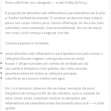
fome volta forte. Isso desgasta — e não é falta de força.
A proposta de alimentos anti-inflamatórios para lipedema não é virar
a “mulher perfeita da marmita”. É construir um terreno mais estável
para o seu corpo: menos picos, menos inflamação do dia a dia, mais
nutrientes, mais saciedade, mais previsibilidade. Em vez de atacar
seu corpo, você começa a negociar com ele.
Comece pequeno e constante:
inclua alimentos anti-inflamatórios para lipedema em pelo menos 2
refeições/dia (um vegetal + uma gordura boa já conta)
troque 1 ultraprocessado por comida de verdade por dia
use azeite e temperos como padrão, não como exceção
garanta proteína em todas as refeições principais
suba fibras aos poucos e beba mais água
Em 2 a 4 semanas, observe: dor ao toque, sensação de peso,
frequência de inchaço no fim do dia, intestino, sono e vontade de
doce. Esses sinais costumam mostrar se alimentos anti-
inflamatórios para lipedema estão funcionando para você — e onde
ajustar.