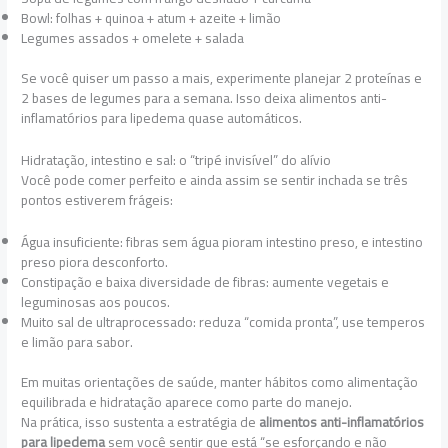
Bowl: folhas + quinoa + atum + azeite + limão
Legumes assados + omelete + salada
Se você quiser um passo a mais, experimente planejar 2 proteínas e
2 bases de legumes para a semana. Isso deixa alimentos anti-
inflamatórios para lipedema quase automáticos.
Hidratação, intestino e sal: o “tripé invisível” do alívio
Você pode comer perfeito e ainda assim se sentir inchada se três
pontos estiverem frágeis:
Água insuficiente: fibras sem água pioram intestino preso, e intestino
preso piora desconforto.
Constipação e baixa diversidade de fibras: aumente vegetais e
leguminosas aos poucos.
Muito sal de ultraprocessado: reduza “comida pronta”, use temperos
e limão para sabor.
Em muitas orientações de saúde, manter hábitos como alimentação
equilibrada e hidratação aparece como parte do manejo.
Na prática, isso sustenta a estratégia de
alimentos anti-inflamatórios
para lipedema
sem você sentir que está “se esforçando e não