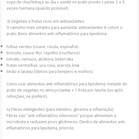
sopa de chia/linhaça ao dia + azeite no prato pronto + peixe 2 a 3
vezes/semana (quando possível).
3) Vegetais e frutas ricos em antioxidantes
O caminho mais simples para aumentar antioxidantes é colorir o
prato. Bons alimentos anti-inflamatórios para lipedema:
folhas verdes (couve, rúcula, espinafre)
brócolis, couve-flor, repolho (crucíferos)
tomate, cenoura, abóbora, beterraba
frutas vermelhas, uva roxa, acerola, kiwi
limão e laranja (ótimos para tempero e molhos)
Como usar alimentos anti-inflamatórios para lipedema: metade do
prato de vegetais no almoço/jantar + 1 fruta por lanche (ou após
refeições, se preferir).
4) Fibras inteligentes (para intestino, glicemia e inflamação)
Fibras são “anti-inflamatório silencioso” porque alimentam a
microbiota e reduzem picos glicêmicos. Dentro de alimentos anti-
inflamatórios para lipedema, priorize: