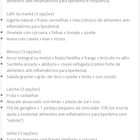
alimentos anti-inflamatórios para lipedema é frequência.
Café da manhã (3 opções)
Iogurte natural + frutas vermelhas + chia (clássico de alimentos anti-
inflamatórios para lipedema)
Omelete com cúrcuma + folhas + tomate + azeite
Aveia com canela + kiwi + nozes
Almoço (3 opções)
Arroz (integral ou misto) + feijão/lentilha + frango + brócolis no alho
Sardinha assada + abóbora + couve refogada (combo forte de
alimentos anti-inflamatórios para lipedema)
Salada grande + grão-de-bico + azeite + limão + ovo cozido
Lanche (3 opções)
Fruta + castanhas
Abacate amassado com limão + pitada de sal + ovo
Chá de gengibre + 1 pedaço pequeno de chocolate 70% (se isso te
ajuda a sustentar alimentos anti-inflamatórios para lipedema sem
“rebote”)
Jantar (3 opções)
Sopa de legumes com frango desfiado + cúrcuma