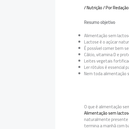
/
Nutrição
/ Por
Redação
Resumo objetivo
Alimentação sem lactose 
Lactose é o açúcar natura
É possível comer bem sem
Cálcio, vitamina D e pr
Leites vegetais fortific
Ler rótulos é essencial p
Nem toda alimentação se
O que é alimentação se
Alimentação sem lactos
naturalmente presente n
termina a manhã com bar