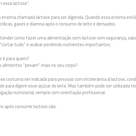
 essa lactose”.
a enzima chamada lactase para ser digerida. Quando essa enzima está
ólicas, gases e diarreia após o consumo de leite e derivados.
entender como fazer uma alimentação sem lactose com segurança, sabor 
“cortar tudo” e acabar perdendo nutrientes importantes.
e é para quem?
ns alimentos “pesam” mais no seu corpo?
se costuma ser indicada para pessoas com intolerância à lactose, con
de para digerir esse açúcar do leite. Mas também pode ser utilizada
gação nutricional, sempre com orientação profissional.
s após consumir lactose são: