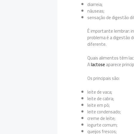
diarreia;
náuseas;
sensação de digestão difí
É importante lembrar: in
problema é a digestão do
diferente.
Quais alimentos têm la
A
lactose
aparece princi
Os principais são:
leite de vaca;
leite de cabra;
leite em pó;
leite condensado;
creme de leite;
iogurte comum;
queijos frescos;