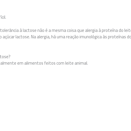
cil.
tolerância à lactose não é a mesma coisa que alergia à proteína do leite
 açúcar lactose. Na alergia, há uma reação imunológica às proteínas do 
ctose?
palmente em alimentos feitos com leite animal.