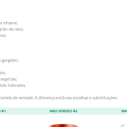
 e inhame;
e grão-de-bico;
ixe;
e gergelim;
dos;
 vegetais;
ando tolerados.
comida de verdade. A diferença está nas escolhas e substituições.
O #1
MAIS VENDIDO #2
MAI