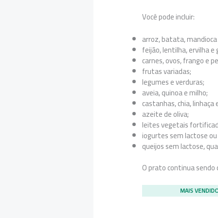
Você pode incluir:
arroz, batata, mandioca
feijão, lentilha, ervilha 
carnes, ovos, frango e pe
frutas variadas;
legumes e verduras;
aveia, quinoa e milho;
castanhas, chia, linhaça 
azeite de oliva;
leites vegetais fortifica
iogurtes sem lactose ou
queijos sem lactose, qu
O prato continua sendo 
MAIS VENDID