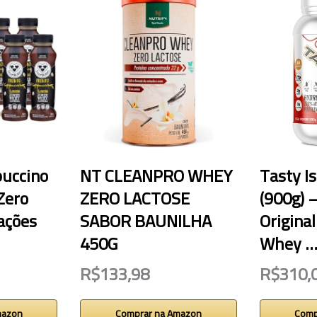
puccino
NT CLEANPRO WHEY
Tasty I
Zero
ZERO LACTOSE
(900g) 
ações
SABOR BAUNILHA
Original
450G
Whey 
R$133,98
R$310,
mazon
Comprar na Amazon
Comp