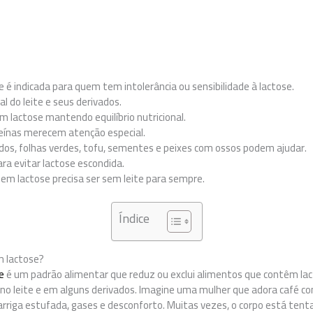
é indicada para quem tem intolerância ou sensibilidade à lactose.
l do leite e seus derivados.
 lactose mantendo equilíbrio nutricional.
oteínas merecem atenção especial.
ados, folhas verdes, tofu, sementes e peixes com ossos podem ajudar.
ara evitar lactose escondida.
m lactose precisa ser sem leite para sempre.
Índice
m lactose?
e
é um padrão alimentar que reduz ou exclui alimentos que contêm lac
o leite e em alguns derivados. Imagine uma mulher que adora café c
riga estufada, gases e desconforto. Muitas vezes, o corpo está tenta