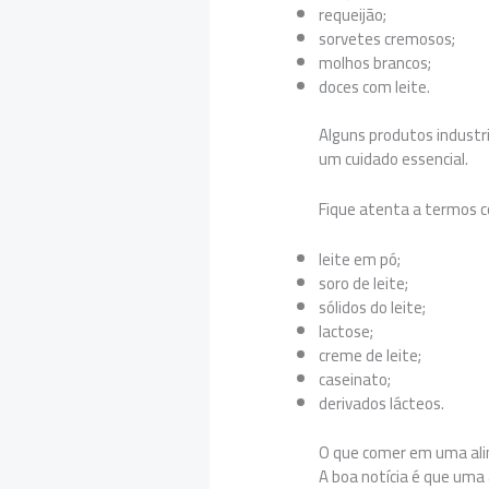
requeijão;
sorvetes cremosos;
molhos brancos;
doces com leite.
Alguns produtos industr
um cuidado essencial.
Fique atenta a termos 
leite em pó;
soro de leite;
sólidos do leite;
lactose;
creme de leite;
caseinato;
derivados lácteos.
O que comer em uma al
A boa notícia é que uma 