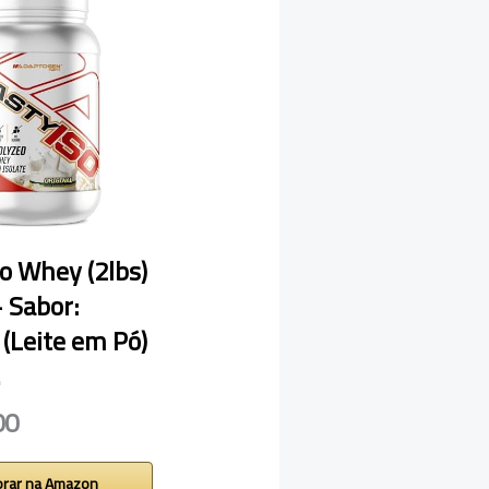
so Whey (2lbs)
– Sabor:
 (Leite em Pó)
…
00
rar na Amazon