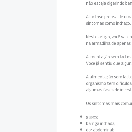
não esteja digerindo bem
A lactose precisa de um
sintomas como inchaço, c
Neste artigo, você vai 
na armadilha de apenas 
Alimentação sem lactos
Você já sentiu que algu
A alimentação sem lacto
organismo tem dificulda
algumas fases de investi
Os sintomas mais comun
gases;
barriga inchada;
dor abdominal;