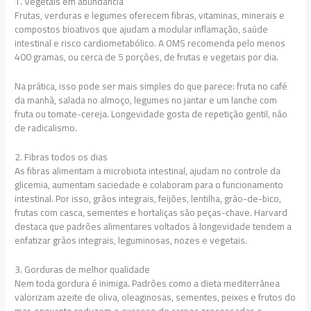
1. Vegetais em abundância
Frutas, verduras e legumes oferecem fibras, vitaminas, minerais e
compostos bioativos que ajudam a modular inflamação, saúde
intestinal e risco cardiometabólico. A OMS recomenda pelo menos
400 gramas, ou cerca de 5 porções, de frutas e vegetais por dia.
Na prática, isso pode ser mais simples do que parece: fruta no café
da manhã, salada no almoço, legumes no jantar e um lanche com
fruta ou tomate-cereja. Longevidade gosta de repetição gentil, não
de radicalismo.
2. Fibras todos os dias
As fibras alimentam a microbiota intestinal, ajudam no controle da
glicemia, aumentam saciedade e colaboram para o funcionamento
intestinal. Por isso, grãos integrais, feijões, lentilha, grão-de-bico,
frutas com casca, sementes e hortaliças são peças-chave. Harvard
destaca que padrões alimentares voltados à longevidade tendem a
enfatizar grãos integrais, leguminosas, nozes e vegetais.
3. Gorduras de melhor qualidade
Nem toda gordura é inimiga. Padrões como a dieta mediterrânea
valorizam azeite de oliva, oleaginosas, sementes, peixes e frutos do
mar, enquanto reduzem o excesso de carnes processadas e