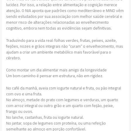
lucidez. Por isso, a relação entre alimentação e cognição merece
atenção. O NIA aponta que padrões como mediterrâneo e MIND vêm
sendo estudados por sua associação com melhor saúde cerebral e
menor risco de alterações relacionadas ao envelhecimento
cognitivo, embora nem todas as evidências sejam definitivas.
Traduzindo para a vida real: folhas verdes, frutas, peixes, azeite,
feijões, nozes e grãos integrais não “curam” o envelhecimento, mas
ajudam a criar um ambiente metabólico mais favorável para o
cérebro.
Como montar um dia alimentar mais amigo da longevidade
Um bom caminho é pensar em estrutura, não em rigidez.
No café da manhã, aveia com iogurte natural e fruta, ou pão integral
com ovo e uma fruta.
No almoço, metade do prato com legumes e verduras, um quarto
com arroz integral ou outro grão e um quarto com feijão, peixe,
frango ou ovos.
No lanche, castanhas, fruta ou iogurte natural.
No jantar, sopa de legumes com proteína, ou uma refeição
semelhante ao almoço em porção confortável.