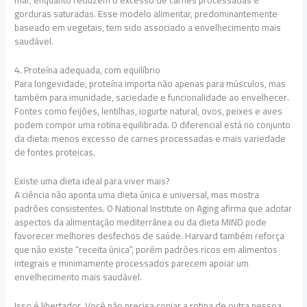
gorduras saturadas. Esse modelo alimentar, predominantemente
baseado em vegetais, tem sido associado a envelhecimento mais
saudável.
4. Proteína adequada, com equilíbrio
Para longevidade, proteína importa não apenas para músculos, mas
também para imunidade, saciedade e funcionalidade ao envelhecer.
Fontes como feijões, lentilhas, iogurte natural, ovos, peixes e aves
podem compor uma rotina equilibrada. O diferencial está no conjunto
da dieta: menos excesso de carnes processadas e mais variedade
de fontes proteicas.
Existe uma dieta ideal para viver mais?
A ciência não aponta uma dieta única e universal, mas mostra
padrões consistentes. O National Institute on Aging afirma que adotar
aspectos da alimentação mediterrânea ou da dieta MIND pode
favorecer melhores desfechos de saúde. Harvard também reforça
que não existe “receita única”, porém padrões ricos em alimentos
integrais e minimamente processados parecem apoiar um
envelhecimento mais saudável.
Isso é libertador. Você não precisa copiar a rotina de outra pessoa.