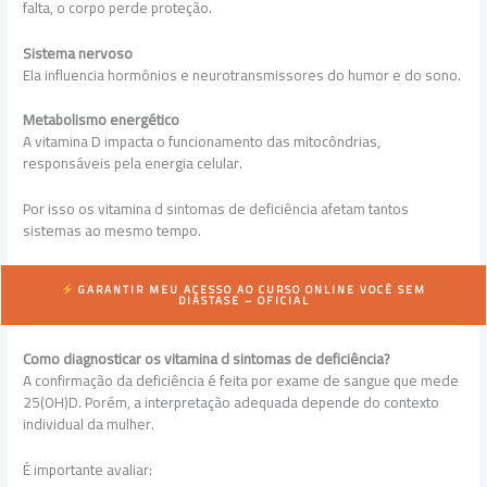
falta, o corpo perde proteção.
Sistema nervoso
Ela influencia hormônios e neurotransmissores do humor e do sono.
Metabolismo energético
A vitamina D impacta o funcionamento das mitocôndrias,
responsáveis pela energia celular.
Por isso os vitamina d sintomas de deficiência afetam tantos
sistemas ao mesmo tempo.
GARANTIR MEU ACESSO AO CURSO ONLINE
VOCÊ SEM
DIÁSTASE – OFICIAL
Como diagnosticar os vitamina d sintomas de deficiência?
A confirmação da deficiência é feita por exame de sangue que mede
25(OH)D. Porém, a interpretação adequada depende do contexto
individual da mulher.
É importante avaliar: