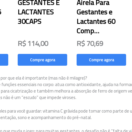
GESTANTES E
Airela Para
5
LACTANTES
Gestantes e
30CAPS
Lactantes 60
Comp…
R$ 114,00
R$ 70,69
Compre agora
Compre agora
 por que ela é importante (mas não é milagre)?
e funções essenciais no corpo: atua como antioxidante, ajuda na forma
ui para cicatrização e também melhora a absorção de ferro de origem vege
as não é um “escudo” que impede viroses.
ples para você guardar: vitamina C grávida pode tomar como parte de u
mentação, sono e acompanhamento do pré-natal.
 que muda o jogo: para muitas gestantes, o desafio não é “falta de vi