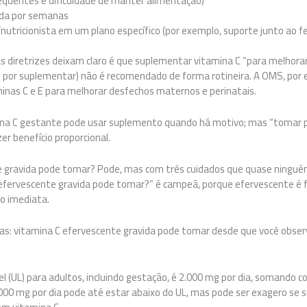
quentes e dificuldade de manter alimentação)
ada por semanas
utricionista em um plano específico (por exemplo, suporte junto ao fe
 as diretrizes deixam claro é que suplementar vitamina C “para melhora
ó por suplementar) não é recomendado de forma rotineira. A OMS, po
nas C e E para melhorar desfechos maternos e perinatais.
ina C gestante pode usar suplemento quando há motivo; mas “tomar p
r benefício proporcional.
e gravida pode tomar? Pode, mas com três cuidados que quase ningué
efervescente gravida pode tomar?” é campeã, porque efervescente é fác
o imediata.
as: vitamina C efervescente gravida pode tomar desde que você obser
vel (UL) para adultos, incluindo gestação, é 2.000 mg por dia, somando
00 mg por dia pode até estar abaixo do UL, mas pode ser exagero se s