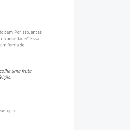
do bem. Por isso, antes
 uma ansiedade?” Essa
r em forma de
colha uma fruta
eição.
 exemplo: