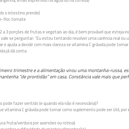
, tangerina, limão espremido na água ou na comida)
o o intestino prende)
e-flor, tomate
 2 a 3 porções de frutas e vegetais ao dia, é bem provável que esteja in
vale se perguntar: “Eu estou tentando resolver uma carência real ou
r e ajuda a decidir com mais clareza se vitamina C grávida pode toma
da já dá conta.
rimeiro trimestre e a alimentação virou uma montanha-russa, es
mantenha “de prontidão” em casa. Constância vale mais que perf
pode fazer sentido (e quando ela não é necessária)?
e vitamina C grávida pode tomar como suplemento pode ser útil, por
uca fruta/verdura por aversões ou rotina)