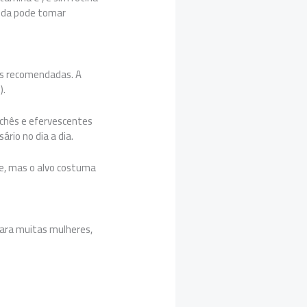
vida pode tomar
es recomendadas. A
).
achês e efervescentes
rio no dia a dia.
de, mas o alvo costuma
para muitas mulheres,