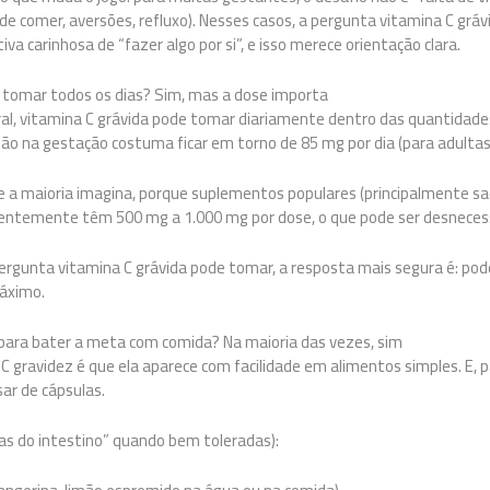
de comer, aversões, refluxo). Nesses casos, a pergunta vitamina C grá
a carinhosa de “fazer algo por si”, e isso merece orientação clara.
 tomar todos os dias? Sim, mas a dose importa
al, vitamina C grávida pode tomar diariamente dentro das quantidad
o na gestação costuma ficar em torno de 85 mg por dia (para adultas
 a maioria imagina, porque suplementos populares (principalmente s
entemente têm 500 mg a 1.000 mg por dose, o que pode ser desnecessá
ergunta vitamina C grávida pode tomar, a resposta mais segura é: po
máximo.
 para bater a meta com comida? Na maioria das vezes, sim
C gravidez é que ela aparece com facilidade em alimentos simples. E, 
sar de cápsulas.
s do intestino” quando bem toleradas):