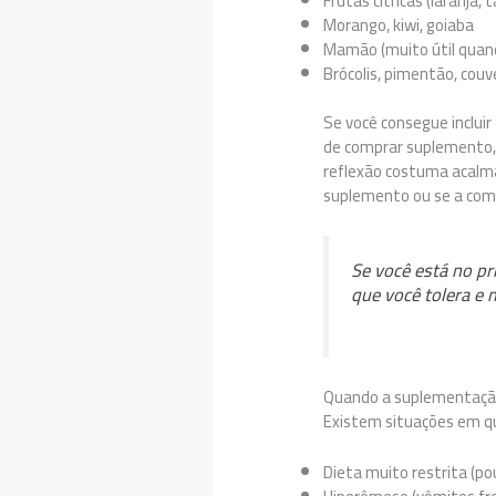
Frutas cítricas (laranja
Morango, kiwi, goiaba
Mamão (muito útil quand
Brócolis, pimentão, couv
Se você consegue incluir
de comprar suplemento, 
reflexão costuma acalma
suplemento ou se a comi
Se você está no p
que você tolera e 
Quando a suplementação 
Existem situações em qu
Dieta muito restrita (po