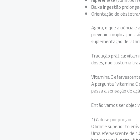
Hiperêmese (vômitos fre
Baixa ingestão prolong
Orientação do obstetra/n
Agora, o que a ciência e
prevenir complicações s
suplementação de vitami
Tradução prática: vitam
doses, não costuma traze
Vitamina C efervescent
A pergunta “vitamina C 
passa a sensação de açã
Então vamos ser objetiv
1) A dose por porção
O limite superior tolerá
Uma efervescente de 1.0