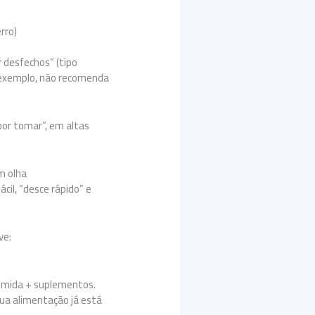
rro)
r desfechos” (tipo
r exemplo, não recomenda
or tomar”, em altas
m olha
il, “desce rápido” e
ve:
 comida + suplementos.
ua alimentação já está