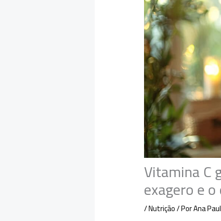
Vitamina C g
exagero e o
/
Nutrição
/ Por
Ana Pau