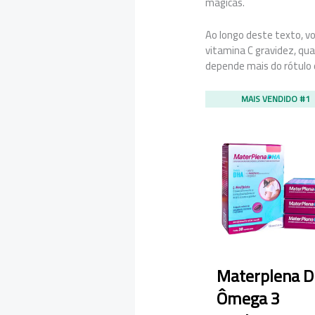
mágicas.
Ao longo deste texto, v
vitamina C gravidez, qu
depende mais do rótulo 
MAIS VENDIDO #1
Materplena 
Ômega 3