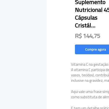
Suplemento
Nutricional 4
Cápsulas
Cristál…
R$ 144,75
Compre agora
Vitamina C na gestação:
A vitamina C participa d
vasos, tecidos), contrib
inclusive na gravidez, m
Aqui vale uma frase sim
como substituta de ali
E tem um detalhe prático