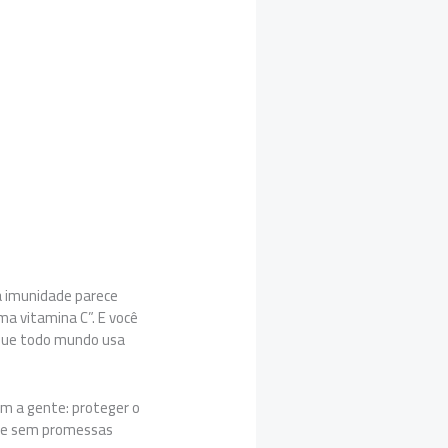
a imunidade parece
ma vitamina C”. E você
 que todo mundo usa
m a gente: proteger o
o e sem promessas