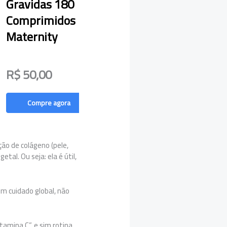
Gravidas 180
Comprimidos
Maternity
R$ 50,00
Compre agora
ção de colágeno (pele,
tal. Ou seja: ela é útil,
m cuidado global, não
tamina C”, e sim rotina