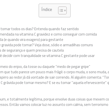
Índice
 tomar todos os dias? Entenda quando faz sentido
comendada na vitamina C gravidez e como conseguir com comida
a (e quando vira exagero) para gestante
 gravida pode tomar? Veja dose, sódio e armadilhas comuns
es de segurança e quem precisa de cautela
cê decidir com tranquilidade se vitamina C gestante pode usar
 meio do enjoo, da tosse ou daquele “medo de pegar gripe”
m que tudo parece um pouco mais frágil: o corpo muda, o sono muda, 
espirro ao redor já dá vontade de sair correndo. Aí alguém comenta: “To
na C grávida pode tomar mesmo? E se eu tomar “aquela efervescente”
um, e totalmente legítima, porque envolve duas coisas que mexem co
essos. Então vamos colocar luz no assunto com calma, sem terrorism