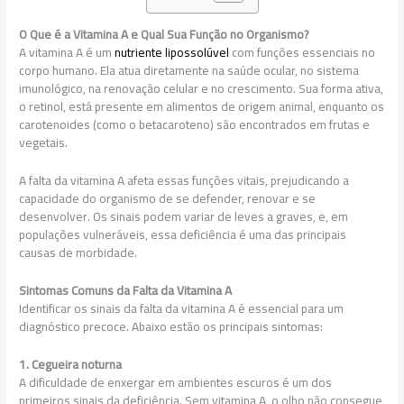
O Que é a Vitamina A e Qual Sua Função no Organismo?
A vitamina A é um
nutriente lipossolúvel
com funções essenciais no
corpo humano. Ela atua diretamente na saúde ocular, no sistema
imunológico, na renovação celular e no crescimento. Sua forma ativa,
o retinol, está presente em alimentos de origem animal, enquanto os
carotenoides (como o betacaroteno) são encontrados em frutas e
vegetais.
A falta da vitamina A afeta essas funções vitais, prejudicando a
capacidade do organismo de se defender, renovar e se
desenvolver. Os sinais podem variar de leves a graves, e, em
populações vulneráveis, essa deficiência é uma das principais
causas de morbidade.
Sintomas Comuns da Falta da Vitamina A
Identificar os sinais da falta da vitamina A é essencial para um
diagnóstico precoce. Abaixo estão os principais sintomas:
1. Cegueira noturna
A dificuldade de enxergar em ambientes escuros é um dos
primeiros sinais da deficiência. Sem vitamina A, o olho não consegue