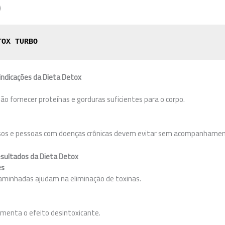
)
TOX TURBO
aindicações da Dieta Detox
não fornecer proteínas e gorduras suficientes para o corpo.
dosos e pessoas com doenças crônicas devem evitar sem acompanhame
esultados da Dieta Detox
es
aminhadas ajudam na eliminação de toxinas.
menta o efeito desintoxicante.