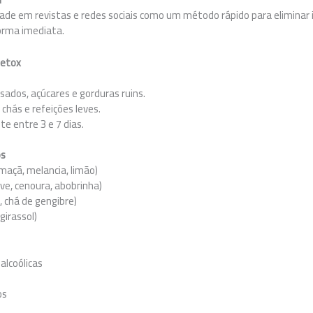
ade em revistas e redes sociais como um método rápido para eliminar 
orma imediata.
Detox
sados, açúcares e gorduras ruins.
 chás e refeições leves.
e entre 3 e 7 dias.
os
 maçã, melancia, limão)
ve, cenoura, abobrinha)
, chá de gengibre)
girassol)
alcoólicas
os