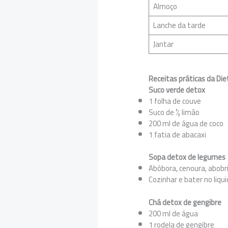
Almoço
Lanche da tarde
Jantar
Receitas práticas da Di
Suco verde detox
1 folha de couve
Suco de ½ limão
200 ml de água de coco
1 fatia de abacaxi
Sopa detox de legumes
Abóbora, cenoura, abobr
Cozinhar e bater no liqui
Chá detox de gengibre
200 ml de água
1 rodela de gengibre