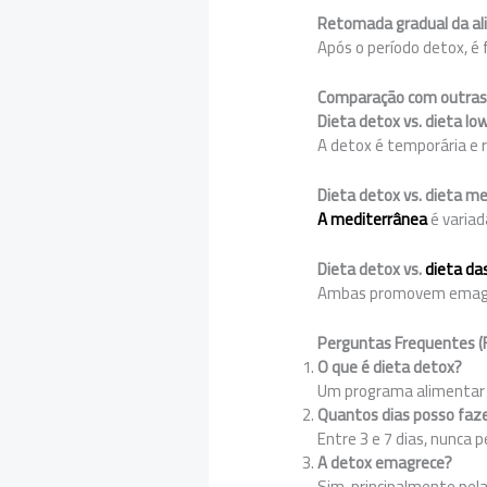
Retomada gradual da a
Após o período detox, é 
Comparação com outras 
Dieta detox vs. dieta lo
A detox é temporária e 
Dieta detox vs. dieta m
A mediterrânea
é variad
Dieta detox vs.
dieta da
Ambas promovem emagrec
Perguntas Frequentes (
O que é dieta detox?
Um programa alimentar cu
Quantos dias posso faze
Entre 3 e 7 dias, nunca 
A detox emagrece?
Sim, principalmente pela 