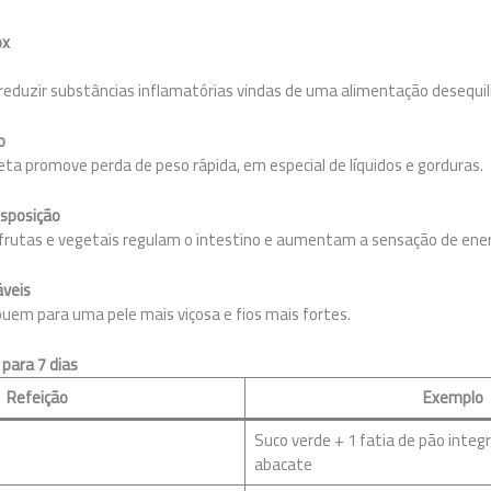
ox
a reduzir substâncias inflamatórias vindas de uma alimentação desequil
o
ieta promove perda de peso rápida, em especial de líquidos e gorduras.
isposição
 frutas e vegetais regulam o intestino e aumentam a sensação de ener
áveis
buem para uma pele mais viçosa e fios mais fortes.
para 7 dias
Refeição
Exemplo
Suco verde + 1 fatia de pão integ
abacate