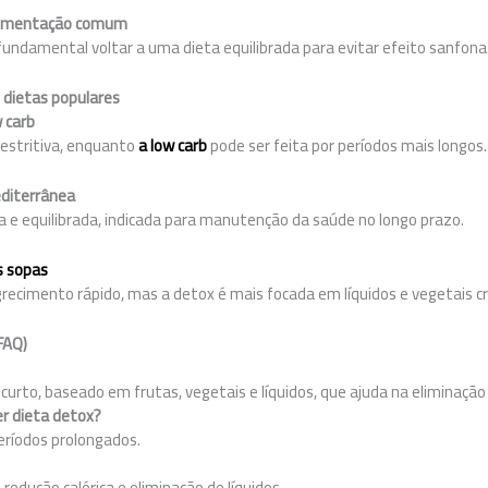
limentação comum
fundamental voltar a uma dieta equilibrada para evitar efeito sanfona
dietas populares
w carb
restritiva, enquanto
a low carb
pode ser feita por períodos mais longos.
editerrânea
a e equilibrada, indicada para manutenção da saúde no longo prazo.
s sopas
imento rápido, mas a detox é mais focada em líquidos e vegetais cr
FAQ)
rto, baseado em frutas, vegetais e líquidos, que ajuda na eliminação 
r dieta detox?
períodos prolongados.
redução calórica e eliminação de líquidos.