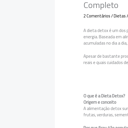
Completo
2 Comentários
/
Dietas
/
A dieta detox é um dos 
energia. Baseada em alim
acumuladas no dia a dia,
Apesar de bastante proc
reais e quais cuidados d
O que é a Dieta Detox?
Origem e conceito
A alimentação detox surg
frutas, verduras, sement
Por que ficou tão popula