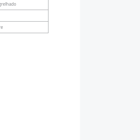
grelhado
re