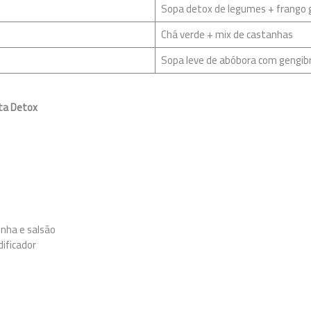
Sopa detox de legumes + frango 
Chá verde + mix de castanhas
Sopa leve de abóbora com gengib
eta Detox
inha e salsão
dificador