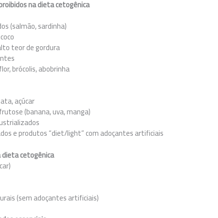
proibidos na dieta cetogênica
dos (salmão, sardinha)
 coco
alto teor de gordura
entes
or, brócolis, abobrinha
ata, açúcar
 frutose (banana, uva, manga)
ustrializados
os e produtos “diet/light” com adoçantes artificiais
a dieta cetogênica
car)
urais (sem adoçantes artificiais)