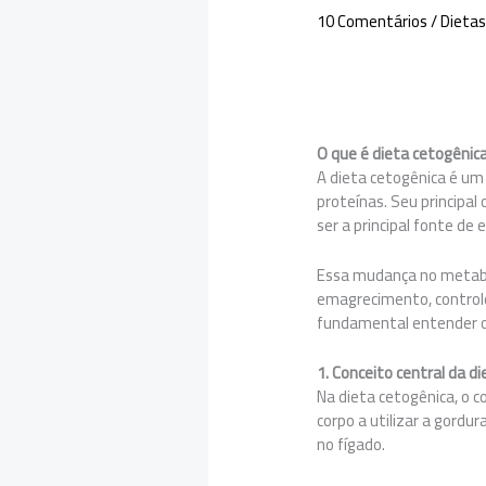
10 Comentários
/
Dieta
O que é dieta cetogênic
A dieta cetogênica é u
proteínas. Seu principa
ser a principal fonte de
Essa mudança no metabo
emagrecimento, controle
fundamental entender os
1. Conceito central da d
Na dieta cetogênica, o 
corpo a utilizar a gordu
no fígado.