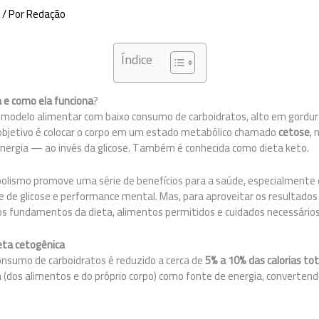
s
/ Por
Redação
Índice
a e como ela funciona
?
m modelo alimentar com baixo consumo de carboidratos, alto em gord
l objetivo é colocar o corpo em um estado metabólico chamado
cetose
, 
 energia — ao invés da glicose. Também é conhecida como dieta keto.
lismo promove uma série de benefícios para a saúde, especialmente 
 de glicose e performance mental. Mas, para aproveitar os resultados
 fundamentos da dieta, alimentos permitidos e cuidados necessários
ieta cetogênica
consumo de carboidratos é reduzido a cerca de
5% a 10% das calorias tot
ra (dos alimentos e do próprio corpo) como fonte de energia, converte