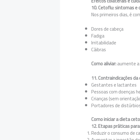
Efeitos colaterais e cui
10. Cetoflu: sintomas e 
Nos primeiros dias, é co
Dores de cabeça
Fadiga
Irritabilidade
Cãibras
Como aliviar:
aumente a i
11. Contraindicações da
Gestantes e lactantes
Pessoas com doenças he
Crianças (sem orientaçã
Portadores de distúrbio
Como iniciar a dieta ce
12. Etapas práticas par
Reduzir o consumo de c
Aumentar a ingestão de