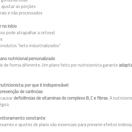
 ajustar as porções
urais e não processados
 no início
sso pode atrapalhar a cetose)
os
 produtos “keto industrializados”
ano nutricional personalizado
 de forma diferente. Um plano feito por nutricionista garante
adapta
ricionista: por que é indispensável
e prevenção de carências
 causar
deficiências de vitaminas do complexo B, C e fibras
. A nutricion
gico.
 monitoramento constante
es e ajustes de plano são essenciais para prevenir efeitos indesej