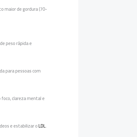
to maior de gordura (70-
de peso rápida e
cada para pessoas com
 foco, clareza mental e
deos e estabilizar o
LDL
.