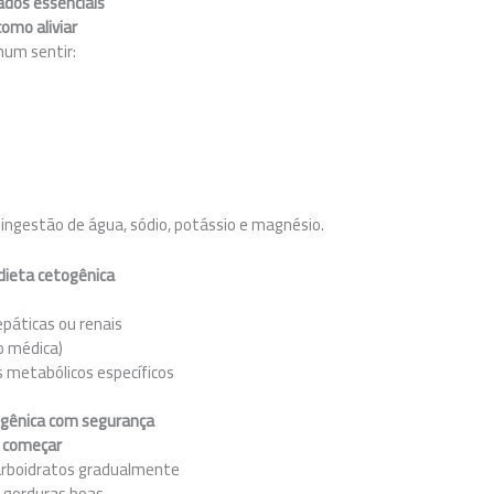
dados essenciais
como aliviar
mum sentir:
ngestão de água, sódio, potássio e magnésio.
 dieta cetogênica
páticas ou renais
o médica)
s metabólicos específicos
togênica com segurança
a começar
arboidratos gradualmente
 gorduras boas