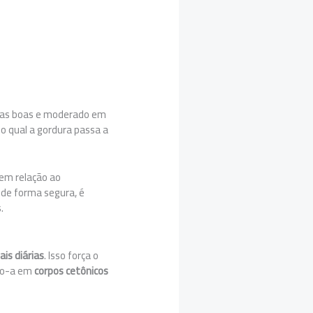
uras boas e moderado em
no qual a gordura passa a
em relação ao
 de forma segura, é
.
ais diárias
. Isso força o
ndo-a em
corpos cetônicos