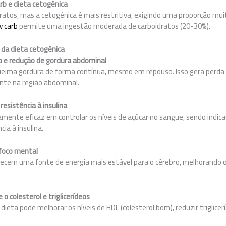
arb e dieta cetogênica
tos, mas a cetogênica é mais restritiva, exigindo uma proporção mui
w carb
permite uma ingestão moderada de carboidratos (20-30%).
da dieta cetogênica
o e redução de gordura abdominal
ueima gordura de forma contínua, mesmo em repouso. Isso gera perda 
nte na região abdominal.
 resistência à insulina
tamente eficaz em controlar os níveis de açúcar no sangue, sendo indi
ia à insulina.
 foco mental
recem uma fonte de energia mais estável para o cérebro, melhorando o
 o colesterol e triglicerídeos
eta pode melhorar os níveis de HDL (colesterol bom), reduzir triglicerí