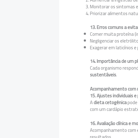
Monitorar os sintomas e
Priorizar alimentos nat
13. Erros comuns a evitar
Comer muita proteína (i
Negligenciar os eletrólit
Exagerar em laticínios e
14. Importância de um pl
Cada organismo responde
sustentáveis
.
Acompanhamento com nut
15. Ajustes individuais 
A
dieta cetogênica
pode
com um cardápio estraté
16. Avaliação clínica e
Acompanhamento com exam
resultados.