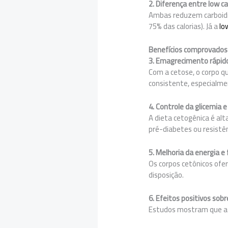
2. Diferença entre low c
Ambas reduzem carboidra
75% das calorias). Já a
lo
Benefícios comprovados 
3. Emagrecimento rápid
Com a cetose, o corpo q
consistente, especialme
4. Controle da glicemia e
A dieta cetogênica é al
pré-diabetes ou resistênc
5. Melhoria da energia e
Os corpos cetônicos ofe
disposição.
6. Efeitos positivos sobre
Estudos mostram que a di