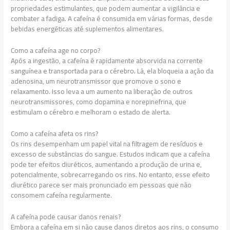
propriedades estimulantes, que podem aumentar a vigilância e
combater a fadiga. A cafeína é consumida em várias formas, desde
bebidas energéticas até suplementos alimentares.
Como a cafeína age no corpo?
Após a ingestão, a cafeína é rapidamente absorvida na corrente
sanguínea e transportada para o cérebro. Lá, ela bloqueia a ação da
adenosina, um neurotransmissor que promove o sono e
relaxamento. Isso leva a um aumento na liberação de outros
neurotransmissores, como dopamina e norepinefrina, que
estimulam o cérebro e melhoram o estado de alerta.
Como a cafeína afeta os rins?
Os rins desempenham um papel vital na filtragem de resíduos e
excesso de substâncias do sangue. Estudos indicam que a cafeína
pode ter efeitos diuréticos, aumentando a produção de urina e,
potencialmente, sobrecarregando os rins. No entanto, esse efeito
diurético parece ser mais pronunciado em pessoas que não
consomem cafeína regularmente.
A cafeína pode causar danos renais?
Embora a cafeína em si não cause danos diretos aos rins, o consumo